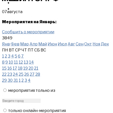
МЕРОПРИЯТИЯ
КУПИТЬ
07
августа
Мероприятия на Январь:
Сообщить о мероприятии
3849
Янв
Фев
Мар
Апр
Май
Июн
Июл
Авг
Сен
Окт
Ноя
Дек
ПН
ВТ
СР
ЧТ
ПТ
СБ
ВС
1
2
3
4
5
6
7
8
9
10
11
12
13
14
15
16
17
18
19
20
21
22
23
24
25
26
27
28
29
30
31
1
2
3
4
мероприятия только из
только онлайн-мероприятия