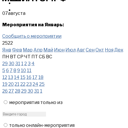
МЕРОПРИЯТИЯ
КУПИТЬ
07
августа
Мероприятия на Январь:
Сообщить о мероприятии
2522
Янв
Фев
Мар
Апр
Май
Июн
Июл
Авг
Сен
Окт
Ноя
Дек
ПН
ВТ
СР
ЧТ
ПТ
СБ
ВС
29
30
31
1
2
3
4
5
6
7
8
9
10
11
12
13
14
15
16
17
18
19
20
21
22
23
24
25
26
27
28
29
30
31
1
мероприятия только из
только онлайн-мероприятия