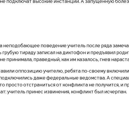
 не подключат высокие инстанции. А запущенную болезн
а за неподобающее поведение учитель после ряда замеча
грубую тираду записал на диктофон и предъявил родите
не принимала, праведный, как им казалось, гнев нараста
авили оппозицию учителю, ребята по-своему включилис
 подключились даже федеральные ведомства. А специал
что просто отстраниться от конфликта не получится, и 
ат: учитель принес извинения, конфликт был исчерпан.