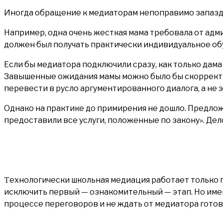
Иногда обращение к медиаторам непоправимо запазд
Например, одна очень жесткая мама требовала от адм
должен был получать практически индивидуальное обу
Если бы медиатора подключили сразу, как только дама
Завышенные ожидания мамы можно было бы скорректир
перевести в русло аргументированного диалога, а не
Однако на практике до примирения не дошло. Предложе
предоставили все услуги, положенные по закону». Дело
Технологически школьная медиация работает только при строгом соблюдении всех пяти этапов процедуры. Нередко бывает соблазн
исключить первый — ознакомительный — этап. Но име
процессе переговоров и не ждать от медиатора гото