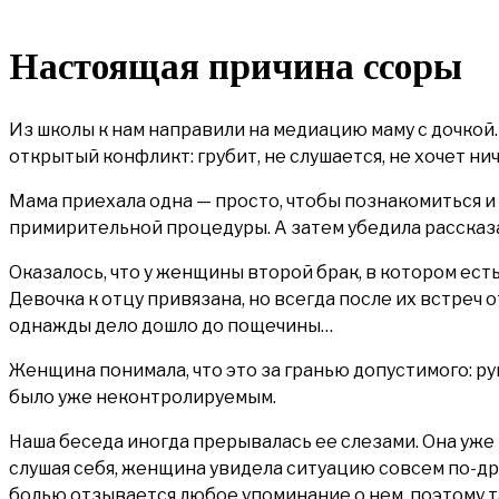
Настоящая причина ссоры
Из школы к нам направили на медиацию маму с дочкой. 
открытый конфликт: грубит, не слушается, не хочет ни
Мама приехала одна — просто, чтобы познакомиться и д
примирительной процедуры. А затем убедила рассказа
Оказалось, что у женщины второй брак, в котором есть
Девочка к отцу привязана, но всегда после их встреч 
однажды дело дошло до пощечины…
Женщина понимала, что это за гранью допустимого: ру
было уже неконтролируемым.
Наша беседа иногда прерывалась ее слезами. Она уже и
слушая себя, женщина увидела ситуацию совсем по-дру
болью отзывается любое упоминание о нем, поэтому та