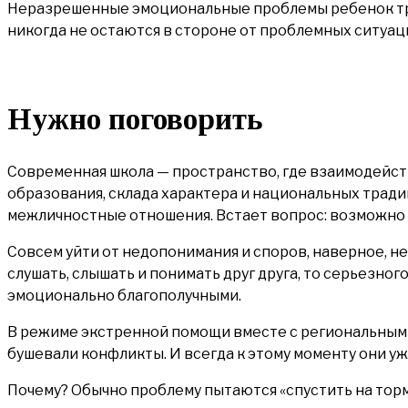
Неразрешенные эмоциональные проблемы ребенок тран
никогда не остаются в стороне от проблемных ситуаци
Нужно поговорить
Современная школа — пространство, где взаимодейств
образования, склада характера и национальных трад
межличностные отношения. Встает вопрос: возможно 
Совсем уйти от недопонимания и споров, наверное, не
слушать, слышать и понимать друг друга, то серьезног
эмоционально благополучными.
В режиме экстренной помощи вместе с региональным 
бушевали конфликты. И всегда к этому моменту они у
Почему? Обычно проблему пытаются «спустить на тормо