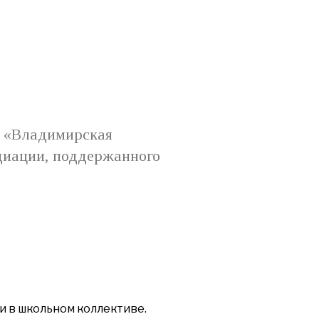
а «Владимирская
диации, поддержанного
и в школьном коллективе.