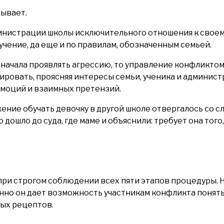
ывает.
инистрации школы исключительного отношения к своему 
чение, да еще и по правилам, обозначенным семьей.
 начала проявлять агрессию, то управление конфликтом
овать, проясняя интересы семьи, ученика и админист
 эмоций и взаимных претензий.
ние обучать девочку в другой школе отвергалось со сл
 дошло до суда, где маме и объяснили: требует она того
нно он дает возможность участникам конфликта понять
вых рецептов.