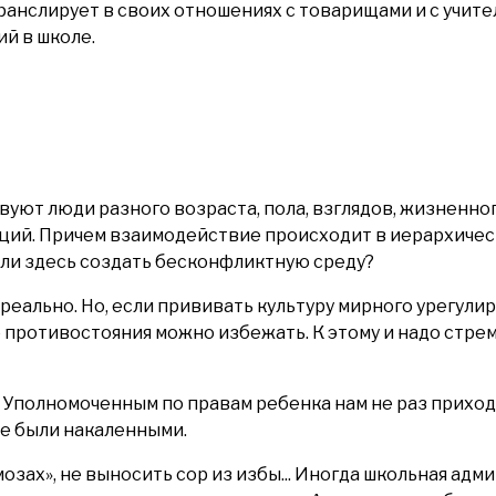
слирует в своих отношениях с товарищами и с учител
й в школе.
уют люди разного возраста, пола, взглядов, жизненног
иций. Причем взаимодействие происходит в иерархичес
ли здесь создать бесконфликтную среду?
реально. Но, если прививать культуру мирного урегули
о противостояния можно избежать. К этому и надо стре
Уполномоченным по правам ребенка нам не раз приход
же были накаленными.
зах», не выносить сор из избы... Иногда школьная адм