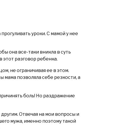
 прогуливать уроки. С мамой у нее
обы она все-таки вникла в суть
 этот разговор ребенка.
ом, не ограничивая ее в этом.
ры мама позволяла себе резкости, а
 причинять боль! Но раздражение
 другим. Отвечая на мои вопросы и
шего мужа, именно поэтому такой
.