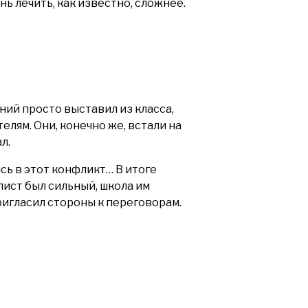
ь лечить, как известно, сложнее.
ний просто выставил из класса,
лям. Они, конечно же, встали на
л.
ь в этот конфликт… В итоге
ист был сильный, школа им
пригласил стороны к переговорам.