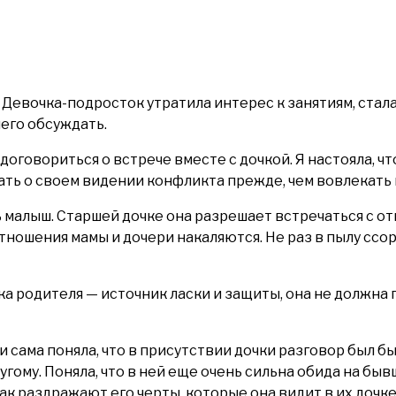
Девочка-подросток утратила интерес к занятиям, стала
чего обсуждать.
оговориться о встрече вместе с дочкой. Я настояла, чт
ть о своем видении конфликта прежде, чем вовлекать в
 малыш. Старшей дочке она разрешает встречаться с отц
отношения мамы и дочери накаляются. Не раз в пылу ссо
ка родителя — источник ласки и защиты, она не должна
 сама поняла, что в присутствии дочки разговор был бы
гому. Поняла, что в ней еще очень сильна обида на быв
к раздражают его черты, которые она видит в их дочке