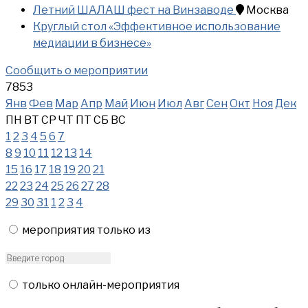
Летний ШАЛАШ фест на Винзаводе
Москва
Круглый стол «Эффективное использование
медиации в бизнесе»
Сообщить о мероприятии
7853
Янв
Фев
Мар
Апр
Май
Июн
Июл
Авг
Сен
Окт
Ноя
Дек
ПН
ВТ
СР
ЧТ
ПТ
СБ
ВС
1
2
3
4
5
6
7
8
9
10
11
12
13
14
15
16
17
18
19
20
21
22
23
24
25
26
27
28
29
30
31
1
2
3
4
мероприятия только из
только онлайн-мероприятия