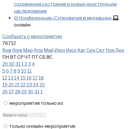
сохранения состояния и новые конструкции
наследования
III Конференция «Супервизия в медиации»
онлайн
Сообщить о мероприятии
76712
Янв
Фев
Мар
Апр
Май
Июн
Июл
Авг
Сен
Окт
Ноя
Дек
ПН
ВТ
СР
ЧТ
ПТ
СБ
ВС
29
30
31
1
2
3
4
5
6
7
8
9
10
11
12
13
14
15
16
17
18
19
20
21
22
23
24
25
26
27
28
29
30
31
1
мероприятия только из
только онлайн-мероприятия