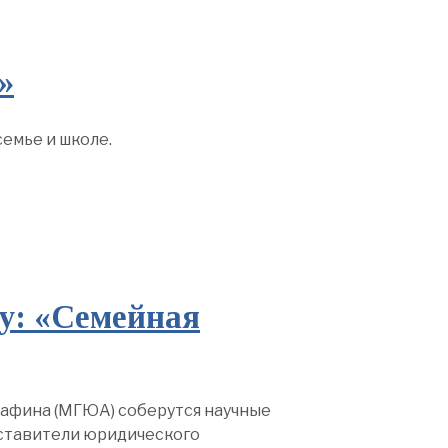
»
емье и школе.
у: «Семейная
тафина (МГЮА) соберутся научные
дставители юридического