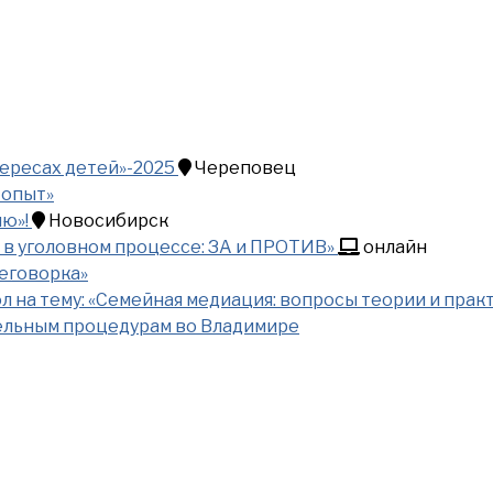
тересах детей»-2025
Череповец
 опыт»
ию»!
Новосибирск
 в уголовном процессе: ЗА и ПРОТИВ»
онлайн
еговорка»
 на тему: «Семейная медиация: вопросы теории и прак
ельным процедурам во Владимире