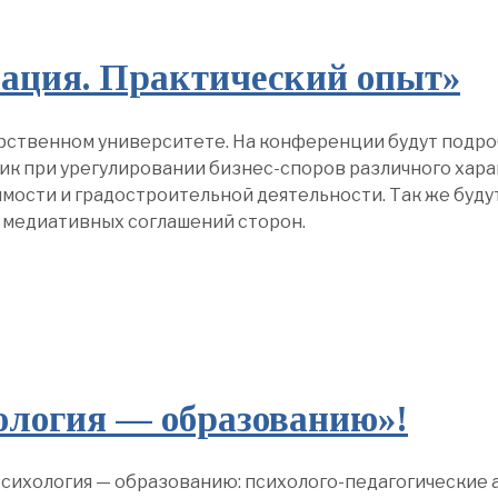
иация. Практический опыт»
рственном университете. На конференции будут подр
 при урегулировании бизнес-споров различного характ
жимости и градостроительной деятельности. Так же буд
 медиативных соглашений сторон.
ология — образованию»!
Психология — образованию: психолого-педагогические