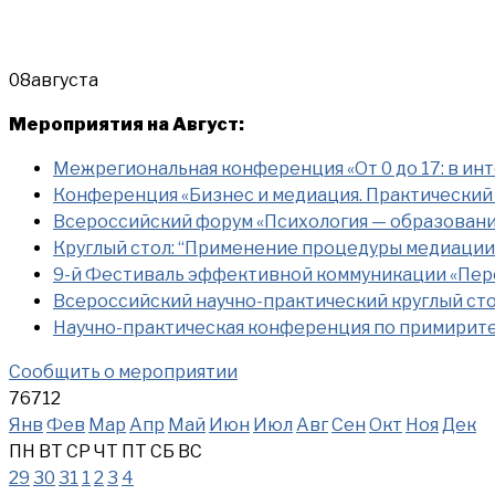
08
августа
Мероприятия на Август:
Межрегиональная конференция «От 0 до 17: в ин
Конференция «Бизнес и медиация. Практический
Всероссийский форум «Психология — образован
Круглый стол: “Применение процедуры медиации
9-й Фестиваль эффективной коммуникации «Пер
Всероссийский научно-практический круглый стол
Научно-практическая конференция по примирит
Сообщить о мероприятии
76712
Янв
Фев
Мар
Апр
Май
Июн
Июл
Авг
Сен
Окт
Ноя
Дек
ПН
ВТ
СР
ЧТ
ПТ
СБ
ВС
29
30
31
1
2
3
4