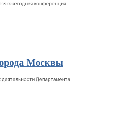
оится ежегодная конференция
города Москвы
х деятельности Департамента