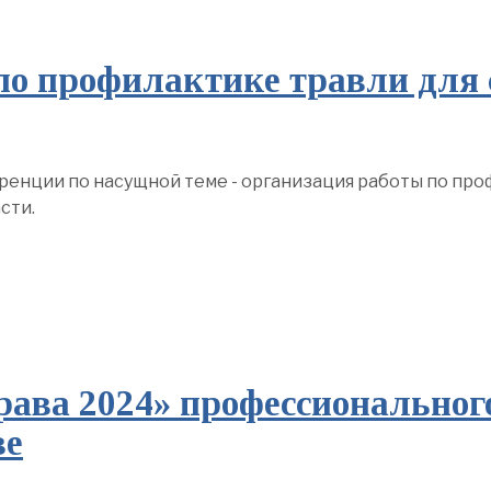
по профилактике травли для
ренции по насущной теме - организация работы по про
сти.
ава 2024» профессиональног
ве