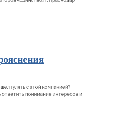
торов «Единство» г. Краснодар
рояснения
шел гулять с этой компанией?
ь ответить понимание интересов и