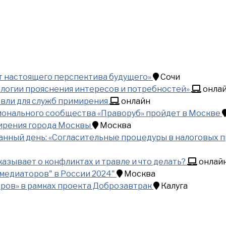
т настоящего перспектива будущего»
Сочи
ологии прояснения интересов и потребностей»
онла
вли для служб примирения
онлайн
ионального сообщества «Праворуб» пройдет в Москве
ирения города Москвы
Москва
анный день: «Согласительные процедуры в налоговых 
казывает о конфликтах и травле и что делать?
онлай
медиаторов" в России 2024"
Москва
оров» в рамках проекта Доброзавтрак
Калуга