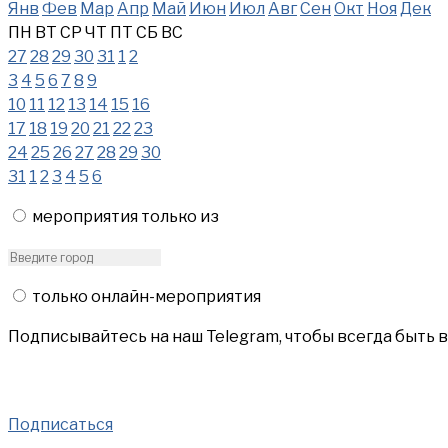
Янв
Фев
Мар
Апр
Май
Июн
Июл
Авг
Сен
Окт
Ноя
Дек
ПН
ВТ
СР
ЧТ
ПТ
СБ
ВС
27
28
29
30
31
1
2
3
4
5
6
7
8
9
10
11
12
13
14
15
16
17
18
19
20
21
22
23
24
25
26
27
28
29
30
31
1
2
3
4
5
6
мероприятия только из
только онлайн-мероприятия
Подписывайтесь на наш Telegram, чтобы всегда быть 
Подписаться