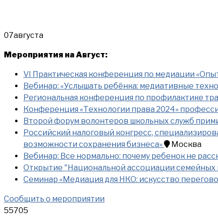
07
августа
Мероприятия на Август:
VI Практическая конференция по медиации «Опы
Вебинар: «Услышать ребёнка: медиативные техн
Региональная конференция по профилактике тра
Конференция «Технологии права 2024» професс
Второй форум волонтеров школьных служб прим
Российский налоговый конгресс, специализиров
возможности сохранения бизнеса»
Москва
Вебинар: Все нормально: почему ребенок не расс
Открытие "Национальной ассоциации семейных 
Семинар «Медиация для НКО: искусство перегов
Сообщить о мероприятии
55705