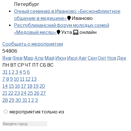
Петербург
Очный семинар в Иваново: «Бесконфликтное
общение в медицине»
Иваново
Республиканский форум молодых семей
«Медовый месяц»
Ухта
онлайн
Сообщить о мероприятии
54806
Янв
Фев
Мар
Апр
Май
Июн
Июл
Авг
Сен
Окт
Ноя
Дек
ПН
ВТ
СР
ЧТ
ПТ
СБ
ВС
31
1
2
3
4
5
6
7
8
9
10
11
12
13
14
15
16
17
18
19
20
21
22
23
24
25
26
27
28
29
30
31
1
2
3
мероприятия только из