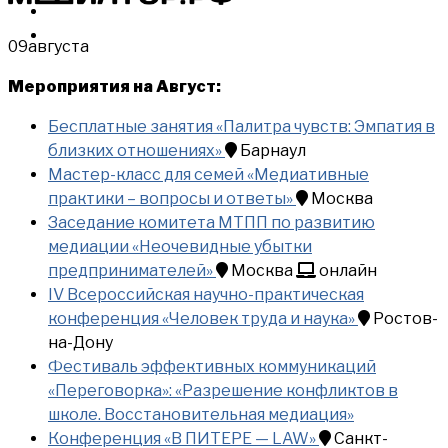
МЕРОПРИЯТИЯ
КУПИТЬ
09
августа
Мероприятия на Август:
Бесплатные занятия «Палитра чувств: Эмпатия в
близких отношениях»
Барнаул
Мастер-класс для семей «Медиативные
практики – вопросы и ответы»
Москва
Заседание комитета МТПП по развитию
медиации «Неочевидные убытки
предпринимателей»
Москва
онлайн
IV Всероссийская научно-практическая
конференция «Человек труда и наука»
Ростов-
на-Дону
Фестиваль эффективных коммуникаций
«Переговорка»: «Разрешение конфликтов в
школе. Восстановительная медиация»
Конференция «В ПИТЕРЕ — LAW»
Санкт-