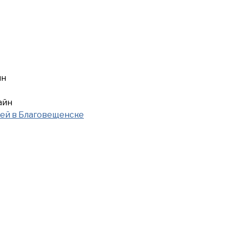
йн
айн
лей в Благовещенске