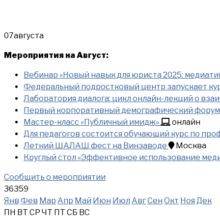
07
августа
Мероприятия на Август:
Вебинар «Новый навык для юриста 2025: медиати
Федеральный подростковый центр запускает кур
Лаборатория диалога: цикл онлайн-лекций о вз
Первый корпоративный демографический форум н
Мастер-класс «Публичный имидж»
онлайн
Для педагогов состоится обучающий курс по пр
Летний ШАЛАШ фест на Винзаводе
Москва
Круглый стол «Эффективное использование меди
Сообщить о мероприятии
36359
Янв
Фев
Мар
Апр
Май
Июн
Июл
Авг
Сен
Окт
Ноя
Дек
ПН
ВТ
СР
ЧТ
ПТ
СБ
ВС