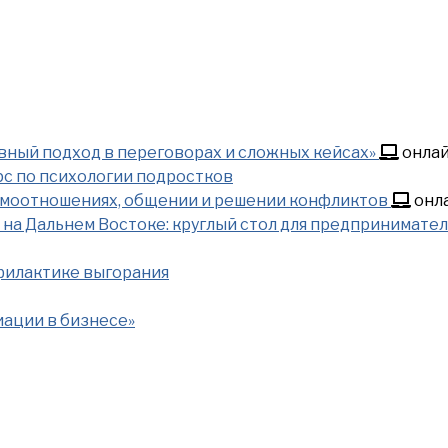
вный подход в переговорах и сложных кейсах»
онла
с по психологии подростков
аимоотношениях, общении и решении конфликтов
онл
а Дальнем Востоке: круглый стол для предпринимате
офилактике выгорания
ации в бизнесе»