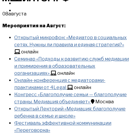
МЕРОПРИЯТИЯ
КУПИТЬ
08
августа
Мероприятия на Август:
Открытый микрофон: «Медиатор в социальных
сетях. Нужны ли правила и единая стратегия?»
онлайн
Семинар «Подходы к развитию служб медиации
и примирения в образовательных
организациях»
онлайн
Онлайн-конференция с медиаторами-
практиками от 4Legal
онлайн
Конгресс «Благополучие семьи — благополучие
страны. Медиация объединяет»
Москва
Открытый Лекторий «Медиация: благополучие
ребенка в семье и школе»
Фестиваль эффективной коммуникации
«Переговорка»