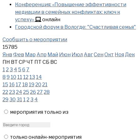
Конференция: «Повышение эффективности
медиации в семейных конфликтах: ключ к
успеху»
онлайн
Городской форум в Вологде: "Счастливая семья"
Сообщить о мероприятии
15785
Янв
Фев
Мар
Апр
Май
Июн
Июл
Авг
Сен
Окт
Ноя
Дек
ПН
ВТ
СР
ЧТ
ПТ
СБ
ВС
1
2
3
4
5
6
7
8
9
10
11
12
13
14
15
16
17
18
19
20
21
22
23
24
25
26
27
28
29
30
31
1
2
3
4
мероприятия только из
только онлайн-мероприятия