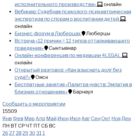
исполнительного производства»
онлайн
Вебинар: Судебная психолого-психиатрическая
экспертиза по спорам о воспитании детей
онлайн
Бизнес-форум в Люберцах
Люберцы
Встреча «12 причин = 12 типов отталкивающего
поведения»
Сыктывкар
Онлайн-конференция по медиации 4LEGAL
онлайн
Открытый разговор: «Как взыскать долг без
суда?»
Омск
Бесплатные занятия «Палитра чувств: Эмпатия в
близких отношениях»
Барнаул
Сообщить о мероприятии
15509
Янв
Фев
Мар
Апр
Май
Июн
Июл
Авг
Сен
Окт
Ноя
Дек
ПН
ВТ
СР
ЧТ
ПТ
СБ
ВС
26
27
28
29
30
31
1